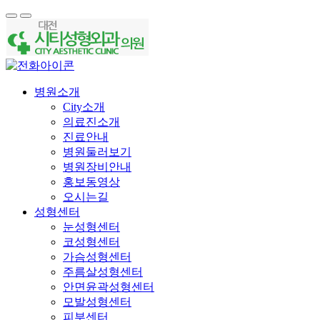
병원소개
City소개
의료진소개
진료안내
병원둘러보기
병원장비안내
홍보동영상
오시는길
성형센터
눈성형센터
코성형센터
가슴성형센터
주름살성형센터
안면윤곽성형센터
모발성형센터
피부센터