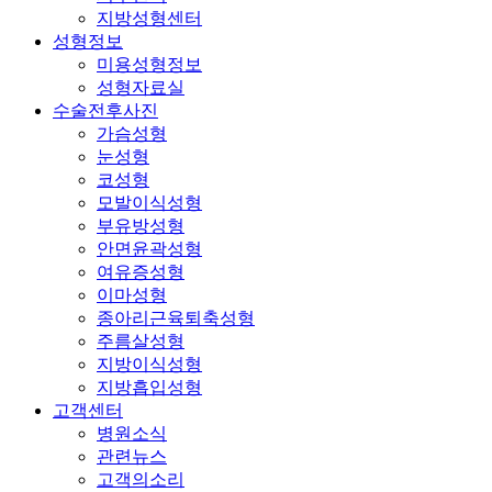
지방성형센터
성형정보
미용성형정보
성형자료실
수술전후사진
가슴성형
눈성형
코성형
모발이식성형
부유방성형
안면윤곽성형
여유증성형
이마성형
종아리근육퇴축성형
주름살성형
지방이식성형
지방흡입성형
고객센터
병원소식
관련뉴스
고객의소리